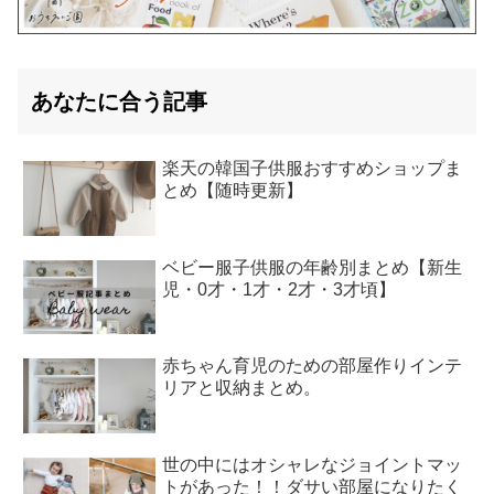
あなたに合う記事
楽天の韓国子供服おすすめショップま
とめ【随時更新】
ベビー服子供服の年齢別まとめ【新生
児・0才・1才・2才・3才頃】
赤ちゃん育児のための部屋作りインテ
リアと収納まとめ。
世の中にはオシャレなジョイントマッ
トがあった！！ダサい部屋になりたく