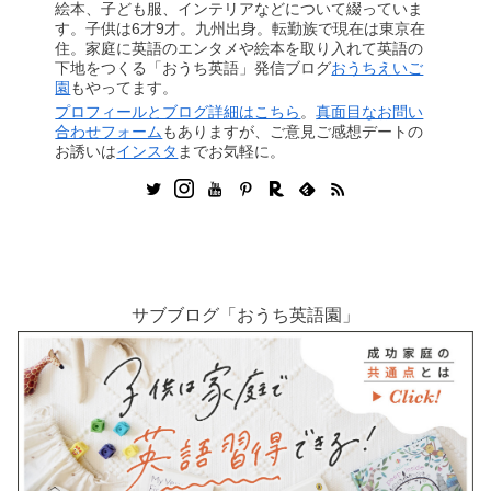
絵本、子ども服、インテリアなどについて綴っていま
す。子供は6才9才。九州出身。転勤族で現在は東京在
住。家庭に英語のエンタメや絵本を取り入れて英語の
下地をつくる「おうち英語」発信ブログ
おうちえいご
園
もやってます。
プロフィールとブログ詳細はこちら
。
真面目なお問い
合わせフォーム
もありますが、ご意見ご感想デートの
お誘いは
インスタ
までお気軽に。
サブブログ「おうち英語園」