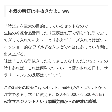
本気の時短は手抜きだよ。ww
「時短」を最大の目的にしているセットなので
生協の冷凍食品活用したり豆腐は包丁で切らずに手でぶっ
ちぎって入れちゃえ～！とりあえずチーズ入れとけばウマ
イッショ！的な
ワイルドなレシピ
で本当にあっという間に
出来上がる。
味は「こんな手抜きしたらまぁこんなもんだよねぇ～」の
時もあれば、これは簡単でウマい！と驚かされる日も。サ
ラリーマン夫の反応はまずまず。
この3日分の時短ごはんセット、値段も安いしネットから
注文できるし本当に使える。(2人分3,000～3,500円/
3
日)
献立マネジメントという頭脳労働からの解放に感謝。