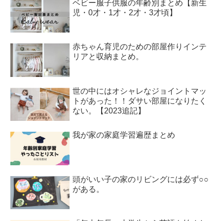
ベビー服子供服の年齢別まとめ【新生
児・0才・1才・2才・3才頃】
赤ちゃん育児のための部屋作りインテ
リアと収納まとめ。
世の中にはオシャレなジョイントマッ
トがあった！！ダサい部屋になりたく
ない。【2023追記】
我が家の家庭学習遍歴まとめ
頭がいい子の家のリビングには必ず○○
がある。