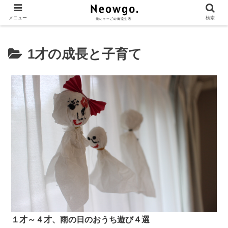
メニュー
検索
1才の成長と子育て
１才～４才、雨の日のおうち遊び４選