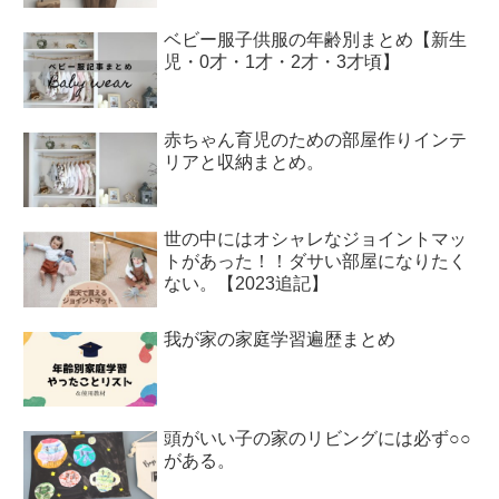
ベビー服子供服の年齢別まとめ【新生
児・0才・1才・2才・3才頃】
赤ちゃん育児のための部屋作りインテ
リアと収納まとめ。
世の中にはオシャレなジョイントマッ
トがあった！！ダサい部屋になりたく
ない。【2023追記】
我が家の家庭学習遍歴まとめ
頭がいい子の家のリビングには必ず○○
がある。