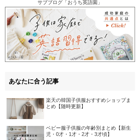
サブブログ「おうち英語園」
あなたに合う記事
楽天の韓国子供服おすすめショップま
とめ【随時更新】
ベビー服子供服の年齢別まとめ【新生
児・0才・1才・2才・3才頃】