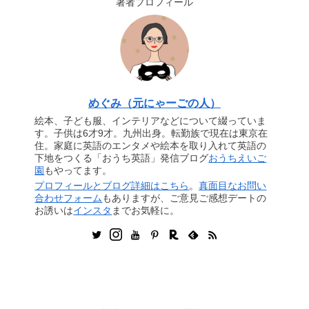
著者プロフィール
めぐみ（元にゃーごの人）
絵本、子ども服、インテリアなどについて綴っていま
す。子供は6才9才。九州出身。転勤族で現在は東京在
住。家庭に英語のエンタメや絵本を取り入れて英語の
下地をつくる「おうち英語」発信ブログ
おうちえいご
園
もやってます。
プロフィールとブログ詳細はこちら
。
真面目なお問い
合わせフォーム
もありますが、ご意見ご感想デートの
お誘いは
インスタ
までお気軽に。