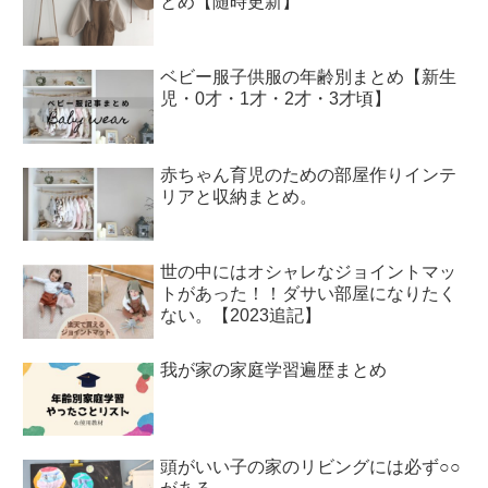
とめ【随時更新】
ベビー服子供服の年齢別まとめ【新生
児・0才・1才・2才・3才頃】
赤ちゃん育児のための部屋作りインテ
リアと収納まとめ。
世の中にはオシャレなジョイントマッ
トがあった！！ダサい部屋になりたく
ない。【2023追記】
我が家の家庭学習遍歴まとめ
頭がいい子の家のリビングには必ず○○