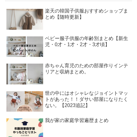
楽天の韓国子供服おすすめショップま
とめ【随時更新】
ベビー服子供服の年齢別まとめ【新生
児・0才・1才・2才・3才頃】
赤ちゃん育児のための部屋作りインテ
リアと収納まとめ。
世の中にはオシャレなジョイントマッ
トがあった！！ダサい部屋になりたく
ない。【2023追記】
我が家の家庭学習遍歴まとめ