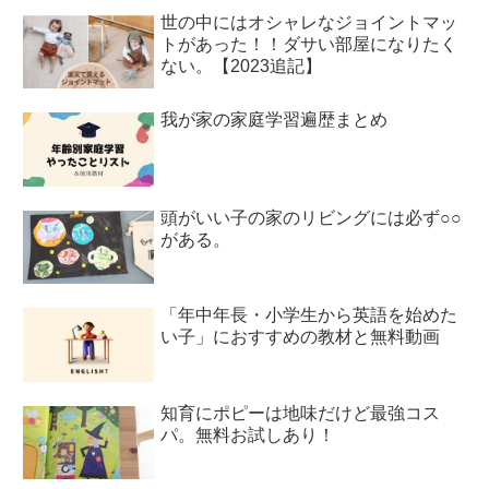
世の中にはオシャレなジョイントマッ
トがあった！！ダサい部屋になりたく
ない。【2023追記】
我が家の家庭学習遍歴まとめ
頭がいい子の家のリビングには必ず○○
がある。
「年中年長・小学生から英語を始めた
い子」におすすめの教材と無料動画
知育にポピーは地味だけど最強コス
パ。無料お試しあり！