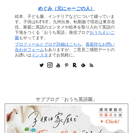
めぐみ（元にゃーごの人）
絵本、子ども服、インテリアなどについて綴っていま
す。子供は6才9才。九州出身。転勤族で現在は東京在
住。家庭に英語のエンタメや絵本を取り入れて英語の
下地をつくる「おうち英語」発信ブログ
おうちえいご
園
もやってます。
プロフィールとブログ詳細はこちら
。
真面目なお問い
合わせフォーム
もありますが、ご意見ご感想デートの
お誘いは
インスタ
までお気軽に。
サブブログ「おうち英語園」