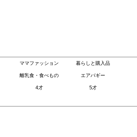
ママファッション
暮らしと購入品
離乳食・食べもの
エアバギー
4才
5才