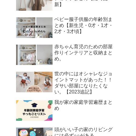
新】
ベビー服子供服の年齢別ま
とめ【新生児・0才・1才・
2才・3才頃】
赤ちゃん育児のための部屋
作りインテリアと収納まと
め。
世の中にはオシャレなジョ
イントマットがあった！！
ダサい部屋になりたくな
い。【2023追記】
我が家の家庭学習遍歴まと
め
頭がいい子の家のリビング
には必ず○○がある。