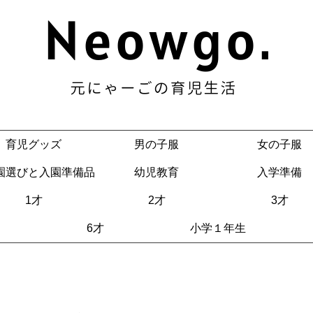
育児グッズ
男の子服
女の子服
園選びと入園準備品
幼児教育
入学準備
1才
2才
3才
6才
小学１年生