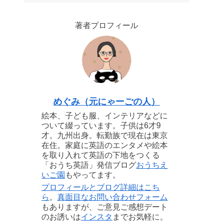
著者プロフィール
めぐみ（元にゃーごの人）
絵本、子ども服、インテリアなどに
ついて綴っています。子供は6才9
才。九州出身。転勤族で現在は東京
在住。家庭に英語のエンタメや絵本
を取り入れて英語の下地をつくる
「おうち英語」発信ブログ
おうちえ
いご園
もやってます。
プロフィールとブログ詳細はこち
ら
。
真面目なお問い合わせフォーム
もありますが、ご意見ご感想デート
のお誘いは
インスタ
までお気軽に。