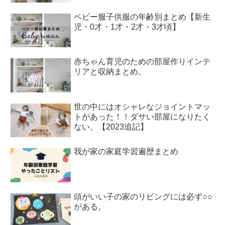
ベビー服子供服の年齢別まとめ【新生
児・0才・1才・2才・3才頃】
赤ちゃん育児のための部屋作りインテ
リアと収納まとめ。
世の中にはオシャレなジョイントマッ
トがあった！！ダサい部屋になりたく
ない。【2023追記】
我が家の家庭学習遍歴まとめ
頭がいい子の家のリビングには必ず○○
がある。