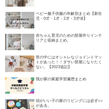
ベビー服子供服の年齢別まとめ【新生
児・0才・1才・2才・3才頃】
赤ちゃん育児のための部屋作りインテ
リアと収納まとめ。
世の中にはオシャレなジョイントマッ
トがあった！！ダサい部屋になりたく
ない。【2023追記】
我が家の家庭学習遍歴まとめ
頭がいい子の家のリビングには必ず○○
がある。