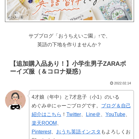
サブブログ「おうちえいご園」↑で、
英語の下地を作りませんか？
【追加購入品あり！】小学生男子ZARAボ
ーイズ服（＆コロナ疑惑）
2022.02.14
4才娘（年中）と7才息子（小1）のいる
めぐみ＠にゃーごブログです。
ブログ＆自己
紹介はこちら
！
Twitter
、
Line＠
、
YouTube
、
楽天ROOM
、
Pinterest
、
おうち英語インスタ
もよろしくお