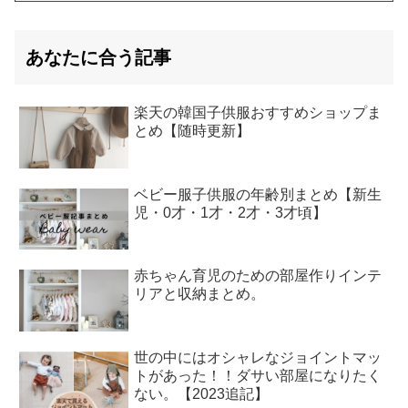
あなたに合う記事
楽天の韓国子供服おすすめショップま
とめ【随時更新】
ベビー服子供服の年齢別まとめ【新生
児・0才・1才・2才・3才頃】
赤ちゃん育児のための部屋作りインテ
リアと収納まとめ。
世の中にはオシャレなジョイントマッ
トがあった！！ダサい部屋になりたく
ない。【2023追記】