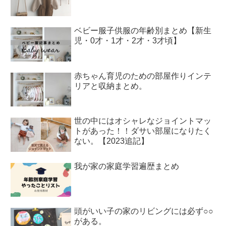
ベビー服子供服の年齢別まとめ【新生
児・0才・1才・2才・3才頃】
赤ちゃん育児のための部屋作りインテ
リアと収納まとめ。
世の中にはオシャレなジョイントマッ
トがあった！！ダサい部屋になりたく
ない。【2023追記】
我が家の家庭学習遍歴まとめ
頭がいい子の家のリビングには必ず○○
がある。