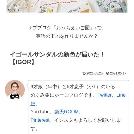
サブブログ「おうちえいご園」↑で、
英語の下地を作りませんか？
イゴールサンダルの新色が届いた！
【IGOR】
2021.05.25
2021.05.17
4才娘（年中）と6才息子（小1）のいる
めぐみ＠にゃーごブログです。
Twitter
、
Line
＠
、
YouTube、
楽天ROOM
、
Pinterest
、インスタもよろしくお願いしま
す。