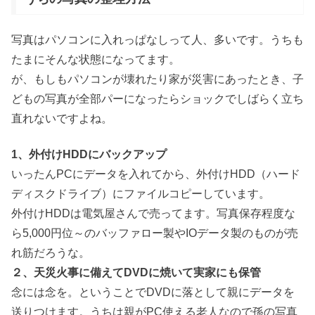
写真はパソコンに入れっぱなしって人、多いです。うちも
たまにそんな状態になってます。
が、もしもパソコンが壊れたり家が災害にあったとき、子
どもの写真が全部パーになったらショックでしばらく立ち
直れないですよね。
1、外付けHDDにバックアップ
いったんPCにデータを入れてから、外付けHDD（ハード
ディスクドライブ）にファイルコピーしています。
外付けHDDは電気屋さんで売ってます。写真保存程度な
ら5,000円位～のバッファロー製やIOデータ製のものが売
れ筋だろうな。
２、天災火事に備えてDVDに焼いて実家にも保管
念には念を。ということでDVDに落として親にデータを
送りつけます。うちは親がPC使える老人なので孫の写真