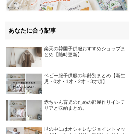
あなたに合う記事
楽天の韓国子供服おすすめショップま
とめ【随時更新】
ベビー服子供服の年齢別まとめ【新生
児・0才・1才・2才・3才頃】
赤ちゃん育児のための部屋作りインテ
リアと収納まとめ。
世の中にはオシャレなジョイントマッ