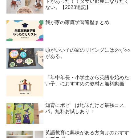
トがあった！！ダサい部屋になりたく
ない。【2023追記】
我が家の家庭学習遍歴まとめ
頭がいい子の家のリビングには必ず○○
がある。
「年中年長・小学生から英語を始めた
い子」におすすめの教材と無料動画
知育にポピーは地味だけど最強コス
パ。無料お試しあり！
英語教育に興味がある方向けのおすす