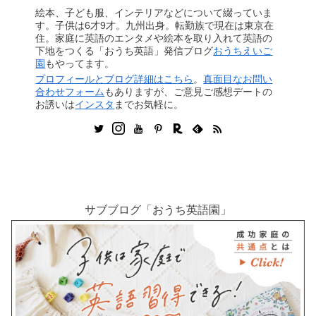
絵本、子ども服、インテリアなどについて綴っていま
す。子供は6才9才。九州出身。転勤族で現在は東京在
住。家庭に英語のエンタメや絵本を取り入れて英語の
下地をつくる「おうち英語」発信ブログ
おうちえいご
園
もやってます。
プロフィールとブログ詳細はこちら
。
真面目なお問い
合わせフォーム
もありますが、ご意見ご感想デートの
お誘いは
インスタ
までお気軽に。
サブブログ「おうち英語園」