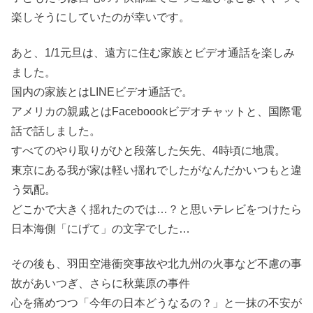
楽しそうにしていたのが幸いです。
あと、1/1元旦は、遠方に住む家族とビデオ通話を楽しみ
ました。
国内の家族とはLINEビデオ通話で。
アメリカの親戚とはFaceboookビデオチャットと、国際電
話で話しました。
すべてのやり取りがひと段落した矢先、4時頃に地震。
東京にある我が家は軽い揺れでしたがなんだかいつもと違
う気配。
どこかで大きく揺れたのでは…？と思いテレビをつけたら
日本海側「にげて」の文字でした…
その後も、羽田空港衝突事故や北九州の火事など不慮の事
故があいつぎ、さらに秋葉原の事件
心を痛めつつ「今年の日本どうなるの？」と一抹の不安が