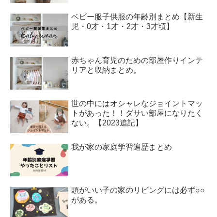
ベビー服子供服の年齢別まとめ【新生
児・0才・1才・2才・3才頃】
赤ちゃん育児のための部屋作りインテ
リアと収納まとめ。
世の中にはオシャレなジョイントマッ
トがあった！！ダサい部屋になりたく
ない。【2023追記】
我が家の家庭学習遍歴まとめ
頭がいい子の家のリビングには必ず○○
がある。