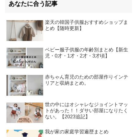
あなたに合う記事
楽天の韓国子供服おすすめショップま
とめ【随時更新】
ベビー服子供服の年齢別まとめ【新生
児・0才・1才・2才・3才頃】
赤ちゃん育児のための部屋作りインテ
リアと収納まとめ。
世の中にはオシャレなジョイントマッ
トがあった！！ダサい部屋になりたく
ない。【2023追記】
我が家の家庭学習遍歴まとめ