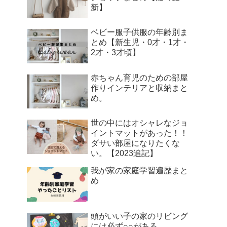
新】
ベビー服子供服の年齢別ま
とめ【新生児・0才・1才・
2才・3才頃】
赤ちゃん育児のための部屋
作りインテリアと収納まと
め。
世の中にはオシャレなジョ
イントマットがあった！！
ダサい部屋になりたくな
い。【2023追記】
我が家の家庭学習遍歴まと
め
頭がいい子の家のリビング
には必ず○○がある。