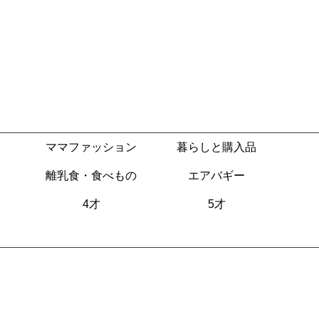
ママファッション
暮らしと購入品
離乳食・食べもの
エアバギー
4才
5才