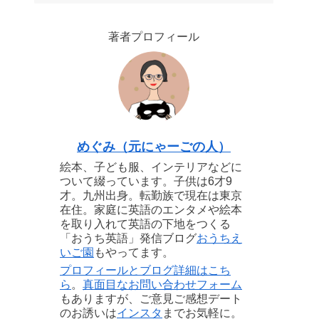
著者プロフィール
めぐみ（元にゃーごの人）
絵本、子ども服、インテリアなどに
ついて綴っています。子供は6才9
才。九州出身。転勤族で現在は東京
在住。家庭に英語のエンタメや絵本
を取り入れて英語の下地をつくる
「おうち英語」発信ブログ
おうちえ
いご園
もやってます。
プロフィールとブログ詳細はこち
ら
。
真面目なお問い合わせフォーム
もありますが、ご意見ご感想デート
のお誘いは
インスタ
までお気軽に。