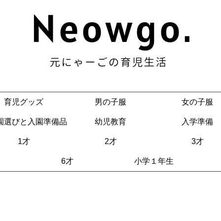
育児グッズ
男の子服
女の子服
園選びと入園準備品
幼児教育
入学準備
1才
2才
3才
6才
小学１年生