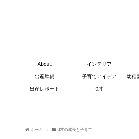
About.
インテリア
出産準備
子育てアイデア
幼稚
出産レポート
0才
ホーム
3才の成長と子育て