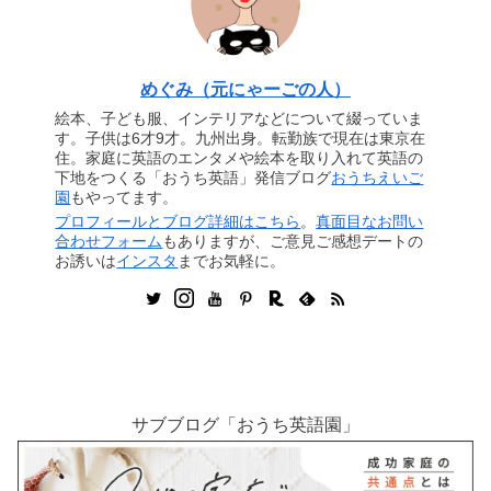
めぐみ（元にゃーごの人）
絵本、子ども服、インテリアなどについて綴っていま
す。子供は6才9才。九州出身。転勤族で現在は東京在
住。家庭に英語のエンタメや絵本を取り入れて英語の
下地をつくる「おうち英語」発信ブログ
おうちえいご
園
もやってます。
プロフィールとブログ詳細はこちら
。
真面目なお問い
合わせフォーム
もありますが、ご意見ご感想デートの
お誘いは
インスタ
までお気軽に。
サブブログ「おうち英語園」