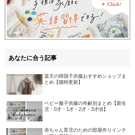
あなたに合う記事
楽天の韓国子供服おすすめショップま
とめ【随時更新】
ベビー服子供服の年齢別まとめ【新生
児・0才・1才・2才・3才頃】
赤ちゃん育児のための部屋作りインテ