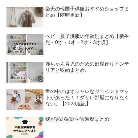
楽天の韓国子供服おすすめショップま
とめ【随時更新】
ベビー服子供服の年齢別まとめ【新生
児・0才・1才・2才・3才頃】
赤ちゃん育児のための部屋作りインテ
リアと収納まとめ。
世の中にはオシャレなジョイントマッ
トがあった！！ダサい部屋になりたく
ない。【2023追記】
我が家の家庭学習遍歴まとめ