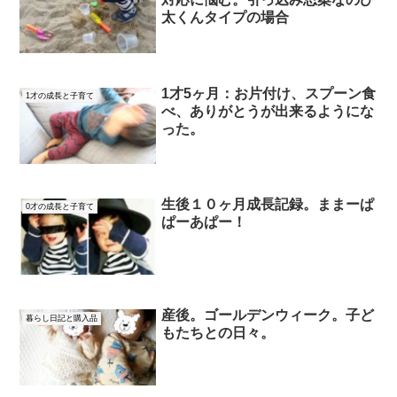
太くんタイプの場合
1才5ヶ月：お片付け、スプーン食
1才の成長と子育て
べ、ありがとうが出来るようにな
った。
生後１０ヶ月成長記録。ままーぱ
0才の成長と子育て
ぱーあぱー！
産後。ゴールデンウィーク。子ど
暮らし日記と購入品
もたちとの日々。