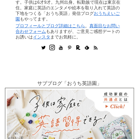
す。子供は6才9才。九州出身。転勤族で現在は東京在
住。家庭に英語のエンタメや絵本を取り入れて英語の
下地をつくる「おうち英語」発信ブログ
おうちえいご
園
もやってます。
プロフィールとブログ詳細はこちら
。
真面目なお問い
合わせフォーム
もありますが、ご意見ご感想デートの
お誘いは
インスタ
までお気軽に。
サブブログ「おうち英語園」