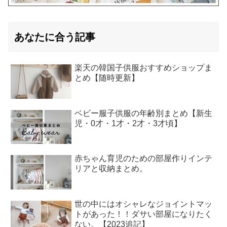
あなたに合う記事
楽天の韓国子供服おすすめショップま
とめ【随時更新】
ベビー服子供服の年齢別まとめ【新生
児・0才・1才・2才・3才頃】
赤ちゃん育児のための部屋作りインテ
リアと収納まとめ。
世の中にはオシャレなジョイントマッ
トがあった！！ダサい部屋になりたく
ない。【2023追記】